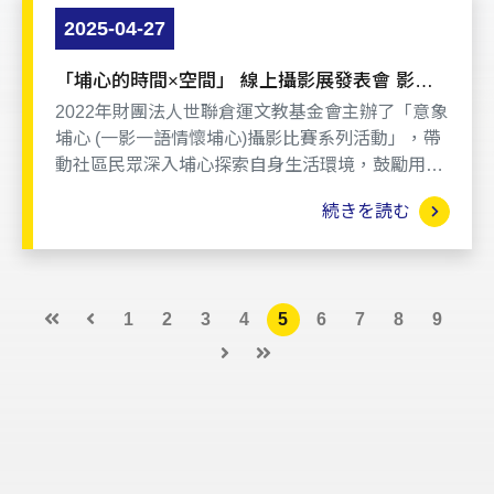
2025-04-27
「埔心的時間×空間」 線上攝影展發表會 影像
創作記錄埔心 人文地景盡收眼底
2022年財團法人世聯倉運文教基金會主辦了「意象
埔心 (一影一語情懷埔心)攝影比賽系列活動」，帶
動社區民眾深入埔心探索自身生活環境，鼓勵用攝
影方式紀錄埔心的常民生活、人文風貌與自然生
続きを読む
態。透過鏡頭捕捉在地故事，留下珍貴記憶，也讓
更多人重新發現埔心的獨特魅力。
1
2
3
4
5
6
7
8
9