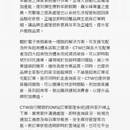
率最高之揀貨系統進行作業，並導入自動化設備增
加產能，達到彈性應對年節假期、離尖峰單量之差
異。而繁雜之退貨處理也以系統化流程管制退回貨
品驗收狀態，正確並即時回覆品牌主退貨訂單明
細，讓品牌主處理退款更具效率及正確性，提升客
戶服務品質。
關於電子商務最後一哩路的解決方案，可支援宅配
及所有超商體系店取之選項，CTW已與各大宅配業
者及四大超商物流體系完成資訊串接，可以即時取
號列印托運單，讓現場於包裝時隨印隨貼，減少作
業錯誤的機率，維持高度作業品質。同時，也提供
品牌主客製化的貨況追蹤網頁，不論是超商訂單或
宅配訂單，皆可同時於此查詢貨況。CTW也提供發
貨簡訊服務，可以選擇在特定時間點，例如發貨離
倉、貨到超商等，發出簡訊通知消費者，以提升品
牌附加價值。
CTW自行開發的OMS(訂單管理系統)提供客戶線上
下單、異常案件溝通處理、即時查詢貨況、檢視流
通加工進度及每日庫存報表、安全庫存管理等功
能。將訂單狀態透明即時於雲端呈現，也可在平台