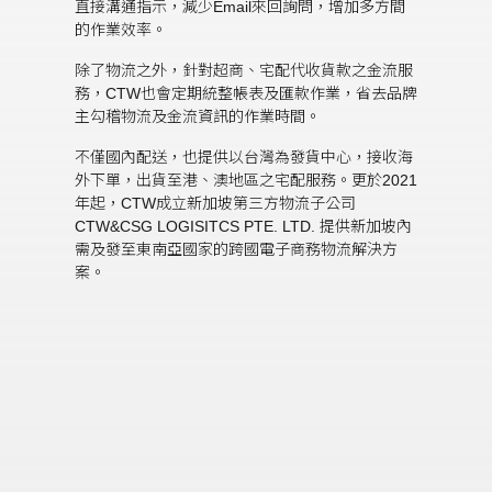
直接溝通指示，減少Email來回詢問，增加多方間
的作業效率。
除了物流之外，針對超商、宅配代收貨款之金流服
務，CTW也會定期統整帳表及匯款作業，省去品牌
主勾稽物流及金流資訊的作業時間。
不僅國內配送，也提供以台灣為發貨中心，接收海
外下單，出貨至港、澳地區之宅配服務。更於2021
年起，CTW成立新加坡第三方物流子公司
CTW&CSG LOGISITCS PTE. LTD. 提供新加坡內
需及發至東南亞國家的跨國電子商務物流解決方
案。