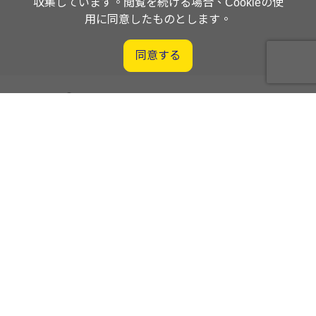
収集しています。閲覧を続ける場合、Cookieの使
用に同意したものとします。
同意する
Orders Management System
Supplier Portal
CTW Logistics Corporation
桃園市楊梅区獅一路7号
03-496-4666
プライバシーポリシー
お問い合わせ