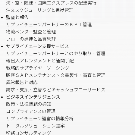
海‧空‧陸運、国際エクスプレスの配達実行
注文スケジューリングと進捗管理
監査と報告
サプライチェーンパートナーのＫＰＩ管理
物流ベンダー監査と管理
フローの進捗と品質管理
サプライチェーン支援サービス
サプライチェーンパートナーとのやり取り、管理
輸出入アレンジメントと通関手配
戦略的サプライヤーソーシング
顧客ＳＡＰメンテナンス、文書製作、審査と管理
異常報告と対応
請求、支払、立替などキャッシュフローサービス
ビジネスインテリジェンス
政策、法律議題の通知
コンプライアンスの管理
サプライチェーン運営の情報分析
トータルソリューション提案
税務コンサルティング