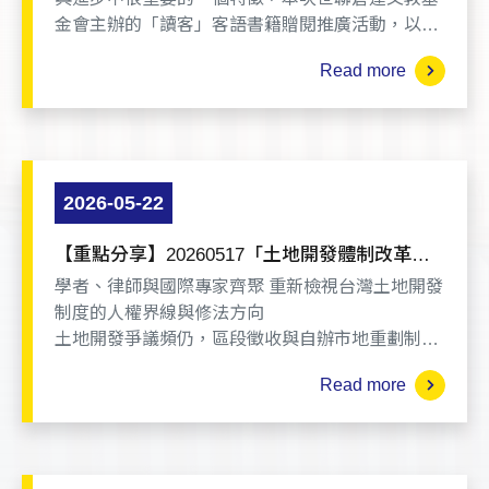
金會主辦的「讀客」客語書籍贈閱推廣活動，以張
捷明老師的客語長篇小說《舂柄賊：斬龍演義》，
Read more
搭配江昀老師的客語散文《花缽仔種菜：江昀札
記》以及張捷明老師用客華英三語寫成的《銀色个
夢》客語繪本為主。用限量申請方式進行贈閱推
廣。小說、散文、繪本三種不同的體裁，也展現客
語寫作的多樣性。
2026-05-22
【重點分享】20260517「土地開發體制改革展
望論壇」
學者、律師與國際專家齊聚 重新檢視台灣土地開發
制度的人權界線與修法方向
土地開發爭議頻仍，區段徵收與自辦市地重劃制度
長期引發迫遷、居住權侵害與程序不正義等爭議。
Read more
由財團法人世聯倉運文教基金會、台灣人權促進會
與環境權保障基金會共同舉辦的「土地開發體制改
革展望論壇」，邀集國際人權專家、學者與律師，
從國際人權標準、憲法理論、司法實務與制度改革