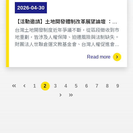
等面向，重新檢視台灣土地開發制度的正當性與人
2026-04-30
權界線。
論壇指出，近年桃園航空城、社子島、自辦市地重
【活動邀請】土地開發體制改革展望論壇 ：從
劃等爭議案件，已逐漸顯示出台灣土地開發制度不
區段徵收、市地重劃與人權保障談起
台灣土地開發制度近年爭議不斷，從區段徵收到市
是個別爭議，而是有制度面的結構問題。
地重劃，皆涉及人權保障、迫遷風險與法制缺失。
財團法人世聯倉運文教基金會、台灣人權促進會、
環境權保障基金會及台北律師公會人權委員會共同
Read more
辦理本次研討會，
將結合國際人權標準與重大實務案例，深入剖析制
度問題，並探討未來修法與改革方向。
1
2
3
4
5
6
7
8
9